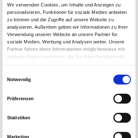
Wir verwenden Cookies, um Inhalte und Anzeigen zu
EUERWEHR T
personalisieren, Funktionen für soziale Medien anbieten
IERINGEN
zu können und die Zugriffe auf unsere Website zu
analysieren. Außerdem geben wir Informationen zu Ihrer
Verwendung unserer Website an unsere Partner für
soziale Medien, Werbung und Analysen weiter. Unsere
1922 Großbrand Anwesen des
Partner führen diese Informationen möglicherweise mit
Nachtwächters Andreas Katzenstein, auf
weiteren Daten zusammen, die Sie ihnen bereitgestellt
haben oder die sie im Rahmen Ihrer Nutzung der Dienste
der Wasserscheide
gesammelt haben.
Einwilligungsauswahl
1934 Großbrand Anwesen des „Kleinen
Notwendig
Michele“ im Thomas Loch
1945 Großbrand Anwesen des Christian
Präferenzen
Link, Zimmermann
1964 Großbrand Gemeinschaftshaus
Statistiken
1969 Großbrand Anwesen der Anna Hölz
auf dem Heidenhof
Marketing