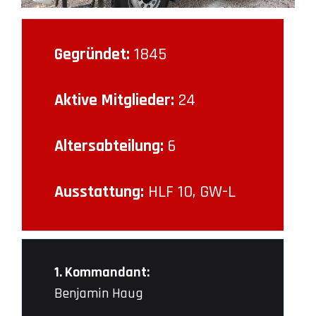
Gegründet:
1845
Aktive Mitglieder:
24
Altersabteilung:
6
Ausstattung:
HLF 10, GW-L
1. Kommandant:
Benjamin Haug