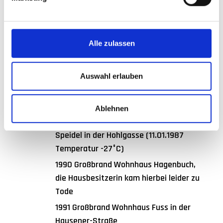
1971 Großbrand Anwesen des Salamon
Katzenstein
1978 Großbrand Anwesen Mattes in der
Alle zulassen
Neuen Str.
1982 Großbrand Ökonomieschuppen des
Heinrich Wolfinger in der Schlichemstraße
Auswahl erlauben
1983 Brand der Bergstation vom Skilift
Ablehnen
1987 Großbrand Wohnhaus Manfred
Speidel in der Hohlgasse (11.01.1987
Temperatur -27°C)
1990 Großbrand Wohnhaus Hagenbuch,
die Hausbesitzerin kam hierbei leider zu
Tode
1991 Großbrand Wohnhaus Fuss in der
Hausener-Straße