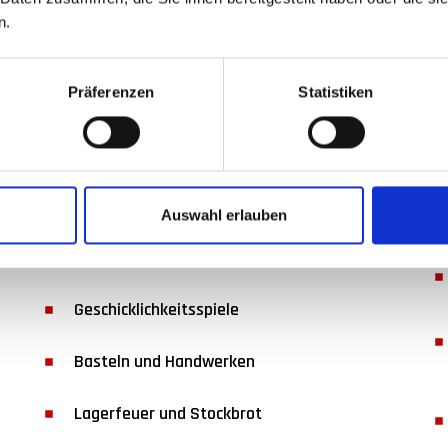
S ERWARTET DICH 
n.
DEN LÖSCHKIDS
Präferenzen
Statistiken
DAS WIRD BEIM
U
LÖSCHKIDSDIENST GEMACHT:
Auswahl erlauben
Spiel, Spaß und Abenteuer
Geschicklichkeitsspiele
Basteln und Handwerken
Lagerfeuer und Stockbrot