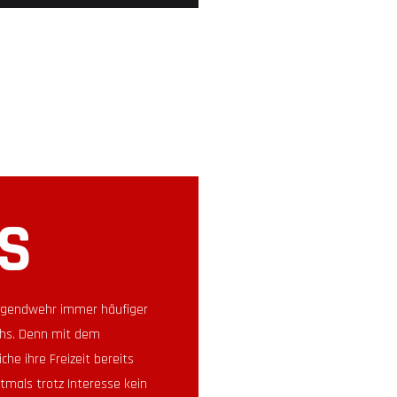
S
Jugendwehr immer häufiger
chs. Denn mit dem
che ihre Freizeit bereits
tmals trotz Interesse kein