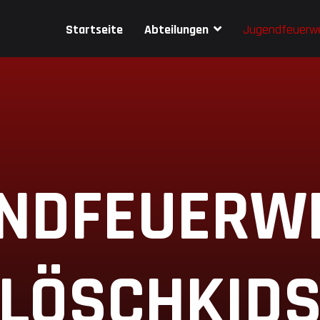
Startseite
Abteilungen
Jugendfeuerw
NDFEUERW
LÖSCHKID