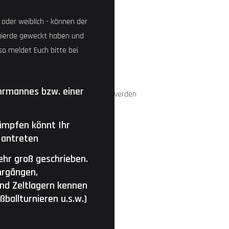
 oder weiblich - können der
gierde geweckt haben und
so meldet Euch bitte bei
hrmannes bzw. einer
ämpfen könnt Ihr
 antreten
hr groß geschrieben.
hrgängen,
d Zeltlagern kennen
ballturnieren u.s.w.)